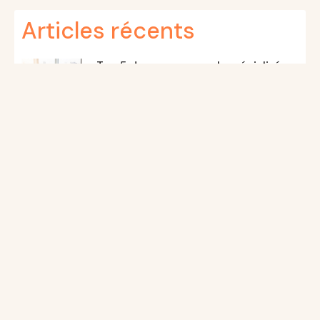
Articles récents
Top 5 des agences web spécialisées
SEO en Belgique en 2026
Assurance multirisque
professionnelle : tout savoir sur la
définition, les garanties et les enjeux
Le marché global des chips : Analyse
des acteurs clés et stratégies
d’adaptation aux préférences
locales
Consulting digital : une plongée en
profondeur dans les mots-clés les
plus chers de Google