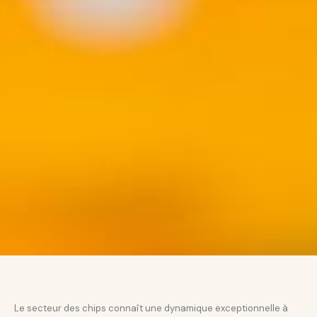
Le secteur des chips connaît une dynamique exceptionnelle à