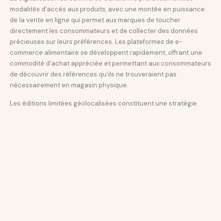
modalités d'accès aux produits, avec une montée en puissance
de la vente en ligne qui permet aux marques de toucher
directement les consommateurs et de collecter des données
précieuses sur leurs préférences. Les plateformes de e-
commerce alimentaire se développent rapidement, offrant une
commodité d'achat appréciée et permettant aux consommateurs
de découvrir des références qu'ils ne trouveraient pas
nécessairement en magasin physique.
Les éditions limitées géolocalisées constituent une stratégie
marketing particulièrement efficace pour créer de l'engagement
et générer du buzz autour des marques. En proposant des
saveurs exclusives à certaines régions ou pour des périodes
déterminées, les industriels stimulent la curiosité et encouragent
l'achat impulsif. Cette approche permet également de tester de
nouveaux concepts avant un éventuel déploiement à plus
grande échelle, minimisant ainsi les risques financiers associés
au lancement de produits innovants.
Les stratégies pour rester compétitifs incluent l'innovation
produit, le marketing ciblé, l'expansion géographique, les